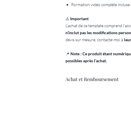
Formation vidéo complète incluse
⚠️
Important
L’achat de ce template comprend l’acc
n’inclut pas les modifications perso
devis sur mesure, contacte-moi à
lau
📌
Note : Ce produit étant numériqu
possibles après l’achat.
Achat et Remboursement
Comme il s'agit d'un produit numéri
possibles après l'achat.