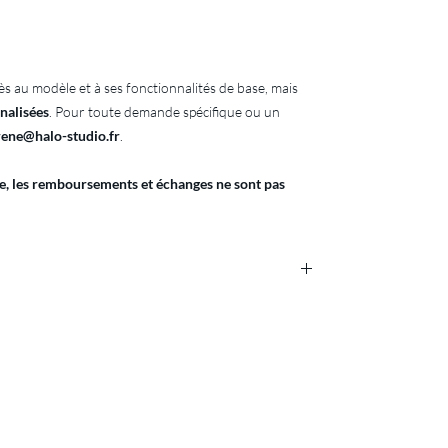
ès au modèle et à ses fonctionnalités de base, mais
nnalisées
. Pour toute demande spécifique ou un
rene@halo-studio.fr
.
e, les remboursements et échanges ne sont pas
que, les remboursements et échanges ne sont pas